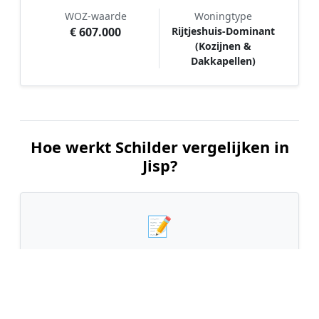
WOZ-waarde
Woningtype
€ 607.000
Rijtjeshuis-Dominant
(Kozijnen &
Dakkapellen)
Hoe werkt Schilder vergelijken in
Jisp?
📝
1. Plaats uw aanvraag
Vul uw wensen in en beschrijf kort welk
schilderwerk u wilt laten uitvoeren. Dit is 100%
gratis en vrijblijvend.