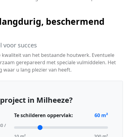
langdurig, beschermend
l voor succes
e kwaliteit van het bestaande houtwerk. Eventuele
rzaam gerepareerd met speciale vulmiddelen. Het
g waar u lang plezier van heeft.
project in Milheeze?
Te schilderen oppervlak:
60
m²
80 /
10 m²
200 m²