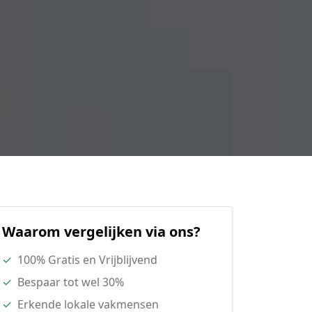
Waarom vergelijken via ons?
✓
100% Gratis en Vrijblijvend
✓
Bespaar tot wel 30%
✓
Erkende lokale vakmensen