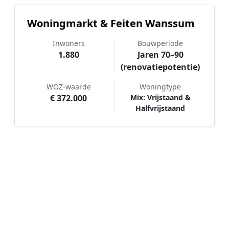
Woningmarkt & Feiten Wanssum
Inwoners
Bouwperiode
1.880
Jaren 70–90
(renovatiepotentie)
WOZ-waarde
Woningtype
€ 372.000
Mix: Vrijstaand &
Halfvrijstaand
Hoe werkt Schilder vergelijken in
Wanssum?
📝