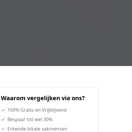
Waarom vergelijken via ons?
✓
100% Gratis en Vrijblijvend
✓
Bespaar tot wel 30%
✓
Erkende lokale vakmensen