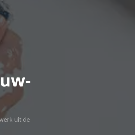
euw-
werk uit de