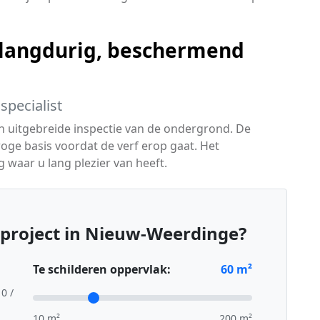
langdurig, beschermend
specialist
en uitgebreide inspectie van de ondergrond. De
oge basis voordat de verf erop gaat. Het
g waar u lang plezier van heeft.
rproject in Nieuw-Weerdinge?
Te schilderen oppervlak:
60
m²
10 /
10 m²
200 m²