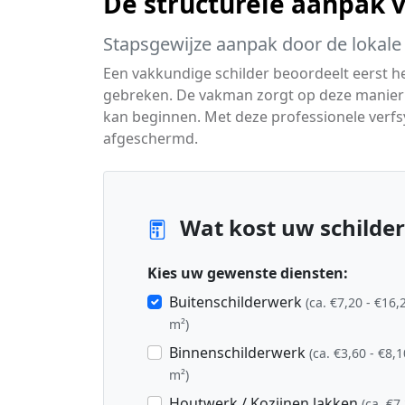
De structurele aanpak 
Stapsgewijze aanpak door de lokale 
Een vakkundige schilder beoordeelt eerst 
gebreken. De vakman zorgt op deze manier v
kan beginnen. Met deze professionele verf
afgeschermd.
Wat kost uw schilder
Kies uw gewenste diensten:
Buitenschilderwerk
(ca. €7,20 - €16,
m²)
Binnenschilderwerk
(ca. €3,60 - €8,1
m²)
Houtwerk / Kozijnen lakken
(ca. €7