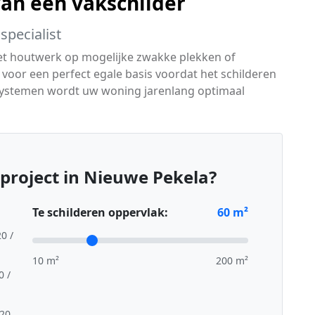
van een vakschilder
specialist
het houtwerk op mogelijke zwakke plekken of
oor een perfect egale basis voordat het schilderen
systemen wordt uw woning jarenlang optimaal
project in Nieuwe Pekela?
Te schilderen oppervlak:
60
m²
20 /
10 m²
200 m²
0 /
,20