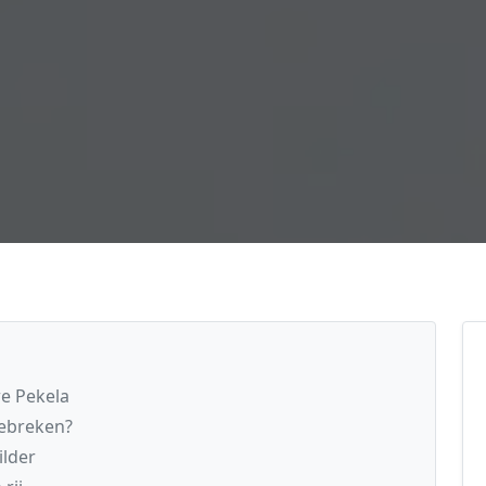
we Pekela
gebreken?
ilder