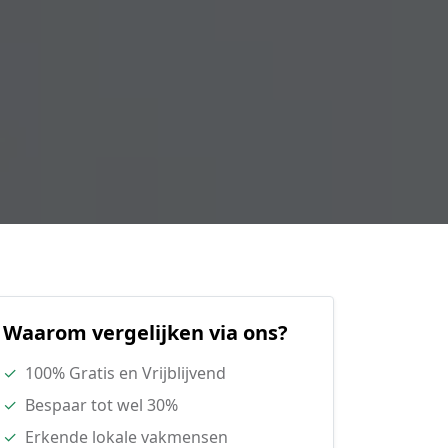
Waarom vergelijken via ons?
✓
100% Gratis en Vrijblijvend
✓
Bespaar tot wel 30%
✓
Erkende lokale vakmensen