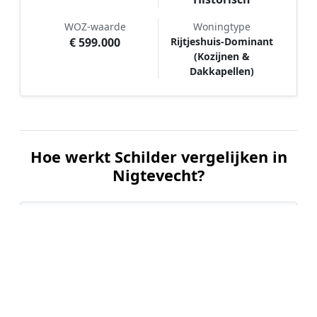
WOZ-waarde
Woningtype
€ 599.000
Rijtjeshuis-Dominant
(Kozijnen &
Dakkapellen)
Hoe werkt Schilder vergelijken in
Nigtevecht?
📝
1. Plaats uw aanvraag
Vul uw wensen in en beschrijf kort welk
schilderwerk u wilt laten uitvoeren. Dit is 100%