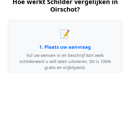
Hoe werkt Schilder vergelijken in
Oirschot?
📝
1. Plaats uw aanvraag
Vul uw wensen in en beschrijf kort welk
schilderwerk u wilt laten uitvoeren. Dit is 100%
gratis en vrijblijvend.
🤝
2. Ontvang offertes
Kom in contact met maximaal 3 erkende en
gecontroleerde schilders uit regio Oirschot.