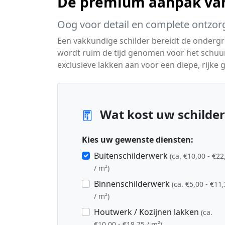
De premium aanpak van
Oog voor detail en complete ontzor
Een vakkundige schilder bereidt de ondergro
wordt ruim de tijd genomen voor het schuu
exclusieve lakken aan voor een diepe, rijke g
Wat kost uw schilder
Kies uw gewenste diensten:
Buitenschilderwerk
(ca. €10,00 - €22
/ m²)
Binnenschilderwerk
(ca. €5,00 - €11
/ m²)
Houtwerk / Kozijnen lakken
(ca.
€10,00 - €18,75 / m²)