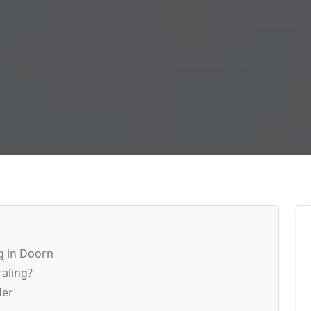
g in Doorn
raling?
der