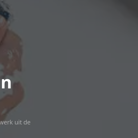
in
werk uit de