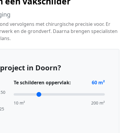
 een vakschilder
ging
nd vervolgens met chirurgische precisie voor. Er
rwerk en de grondverf. Daarna brengen specialisten
lans.
project in Doorn?
Te schilderen oppervlak:
60
m²
,50
10 m²
200 m²
,25