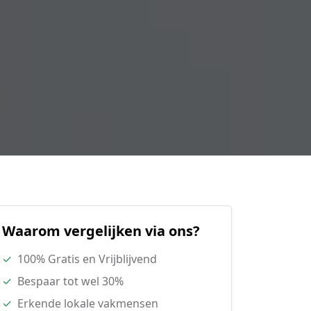
Waarom vergelijken via ons?
✓
100% Gratis en Vrijblijvend
✓
Bespaar tot wel 30%
✓
Erkende lokale vakmensen