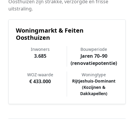
Oosthuizen zijn strakke, verzorgde en frisse
uitstraling.
Woningmarkt & Feiten
Oosthuizen
Inwoners
Bouwperiode
3.685
Jaren 70–90
(renovatiepotentie)
WOZ-waarde
Woningtype
€ 433.000
Rijtjeshuis-Dominant
(Kozijnen &
Dakkapellen)
Hoe werkt Schilder vergelijken in