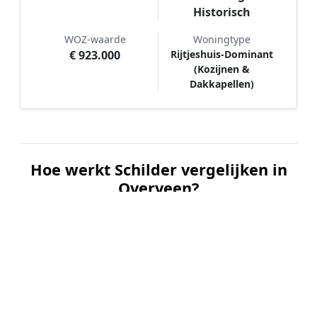
Historisch
WOZ-waarde
Woningtype
€ 923.000
Rijtjeshuis-Dominant
(Kozijnen &
Dakkapellen)
Hoe werkt Schilder vergelijken in
Overveen?
📝
1. Plaats uw aanvraag
Vul uw wensen in en beschrijf kort welk
schilderwerk u wilt laten uitvoeren. Dit is 100%