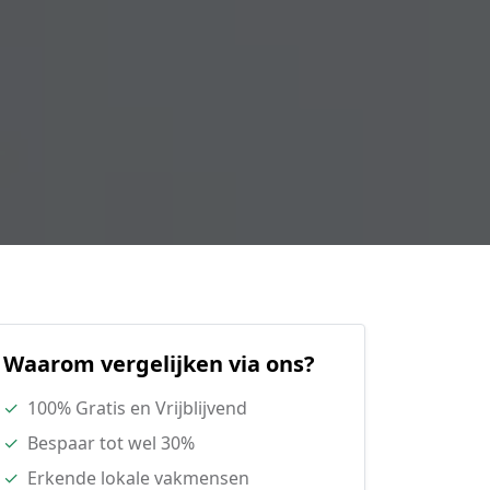
Waarom vergelijken via ons?
✓
100% Gratis en Vrijblijvend
✓
Bespaar tot wel 30%
✓
Erkende lokale vakmensen