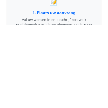
📝
1. Plaats uw aanvraag
Vul uw wensen in en beschrijf kort welk
schilderwerk u wilt laten uitvoeren. Dit is 100%
gratis en vrijblijvend.
🤝
2. Ontvang offertes
Kom in contact met maximaal 3 erkende en
gecontroleerde schilders uit regio Punthorst.
💰