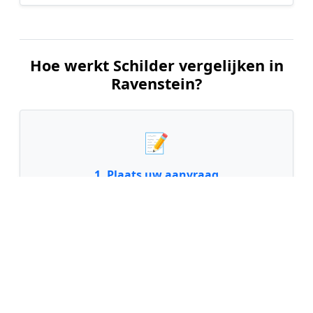
Hoe werkt Schilder vergelijken in
Ravenstein?
📝
1. Plaats uw aanvraag
Vul uw wensen in en beschrijf kort welk
schilderwerk u wilt laten uitvoeren. Dit is 100%
gratis en vrijblijvend.
🤝