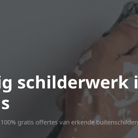
g schilderwerk 
is
ct 100% gratis offertes van erkende buitenschilder