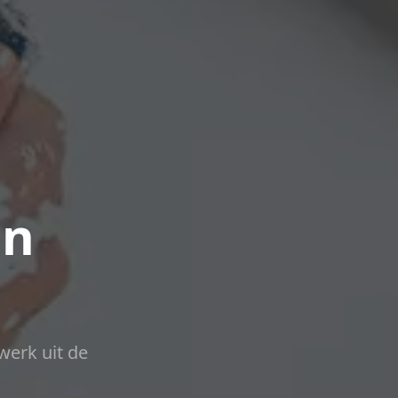
in
werk uit de