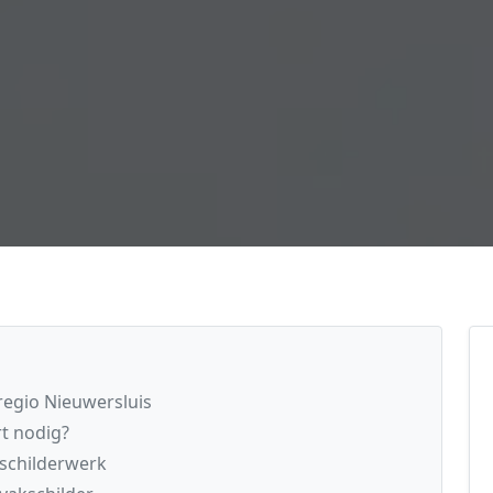
regio Nieuwersluis
t nodig?
 schilderwerk