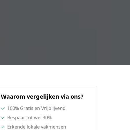
Waarom vergelijken via ons?
✓
100% Gratis en Vrijblijvend
✓
Bespaar tot wel 30%
✓
Erkende lokale vakmensen