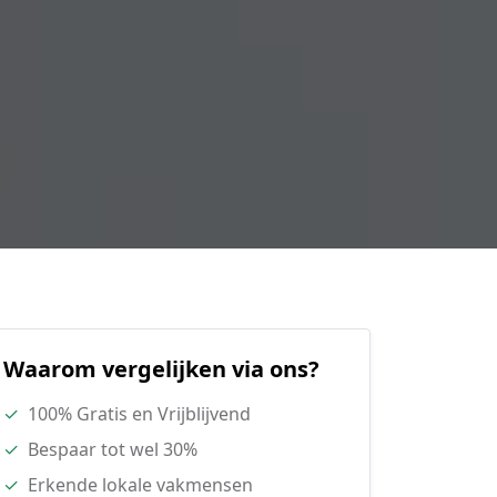
Waarom vergelijken via ons?
✓
100% Gratis en Vrijblijvend
✓
Bespaar tot wel 30%
✓
Erkende lokale vakmensen