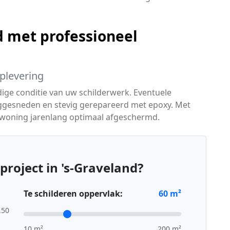
 met professioneel
oplevering
dige conditie van uw schilderwerk. Eventuele
ggesneden en stevig gerepareerd met epoxy. Met
 woning jarenlang optimaal afgeschermd.
roject in 's-Graveland?
Te schilderen oppervlak:
60
m²
,50
10 m²
200 m²