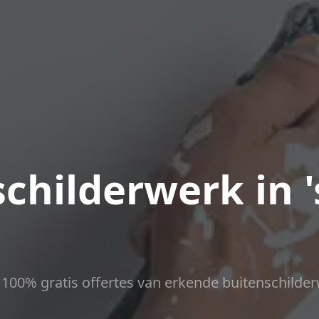
childerwerk in '
ct 100% gratis offertes van erkende buitenschilder