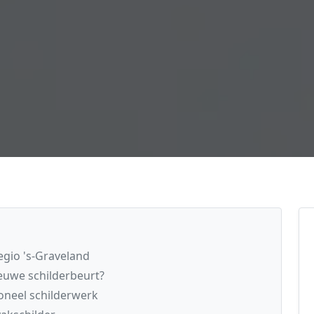
egio 's-Graveland
euwe schilderbeurt?
oneel schilderwerk