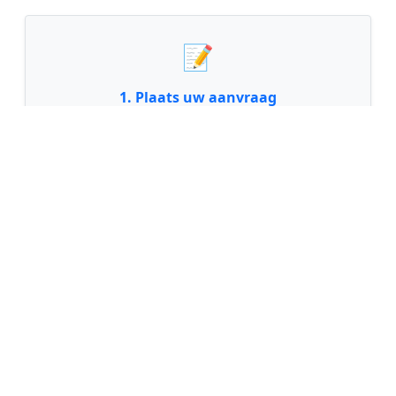
📝
1. Plaats uw aanvraag
Vul uw wensen in en beschrijf kort welk
schilderwerk u wilt laten uitvoeren. Dit is 100%
gratis en vrijblijvend.
🤝
2. Ontvang offertes
Kom in contact met maximaal 3 erkende en
gecontroleerde schilders uit regio Sellingen.