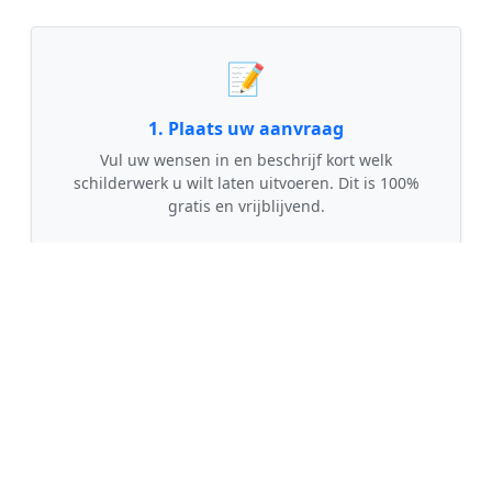
📝
1. Plaats uw aanvraag
Vul uw wensen in en beschrijf kort welk
schilderwerk u wilt laten uitvoeren. Dit is 100%
gratis en vrijblijvend.
🤝
2. Ontvang offertes
Kom in contact met maximaal 3 erkende en
gecontroleerde schilders uit regio Slagharen.