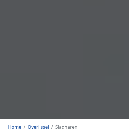
Home
Overijssel
Slagharen