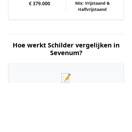
€ 379.000
Mix: Vrijstaand &
Halfvrijstaand
Hoe werkt Schilder vergelijken in
Sevenum?
📝
1. Plaats uw aanvraag
Vul uw wensen in en beschrijf kort welk
schilderwerk u wilt laten uitvoeren. Dit is 100%
gratis en vrijblijvend.