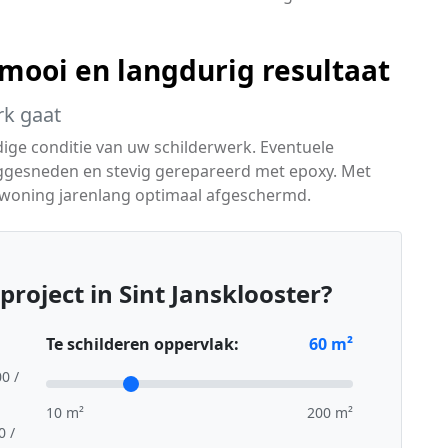
ooi en langdurig resultaat
rk gaat
dige conditie van uw schilderwerk. Eventuele
ggesneden en stevig gerepareerd met epoxy. Met
 woning jarenlang optimaal afgeschermd.
roject in Sint Jansklooster?
Te schilderen oppervlak:
60
m²
00 /
10 m²
200 m²
0 /