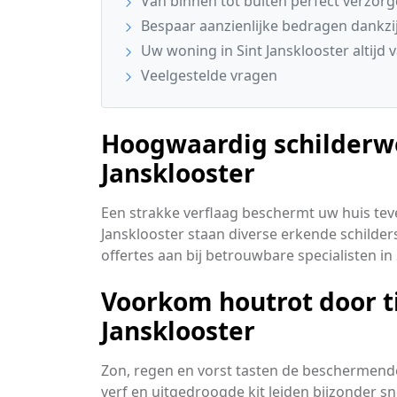
Van binnen tot buiten perfect verzor
Bespaar aanzienlijke bedragen dankzij
Uw woning in Sint Jansklooster altijd 
Veelgestelde vragen
Hoogwaardig schilderwe
Jansklooster
Een strakke verflaag beschermt uw huis teve
Jansklooster staan diverse erkende schildersb
offertes aan bij betrouwbare specialisten in 
Voorkom houtrot door ti
Jansklooster
Zon, regen en vorst tasten de beschermende
verf en uitgedroogde kit leiden bijzonder s