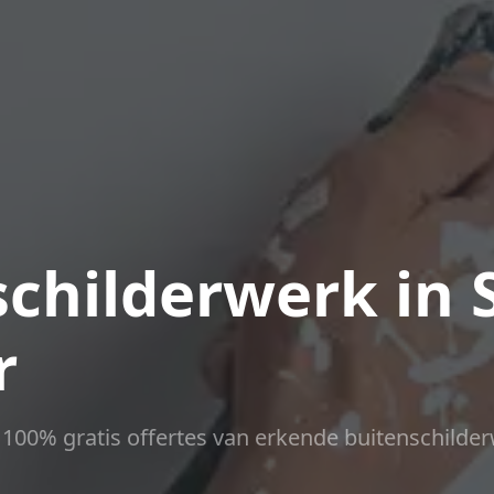
childerwerk in 
r
ct 100% gratis offertes van erkende buitenschilder