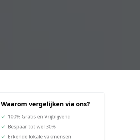
Waarom vergelijken via ons?
✓
100% Gratis en Vrijblijvend
✓
Bespaar tot wel 30%
✓
Erkende lokale vakmensen