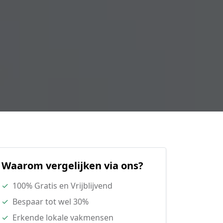
Waarom vergelijken via ons?
✓
100% Gratis en Vrijblijvend
✓
Bespaar tot wel 30%
✓
Erkende lokale vakmensen