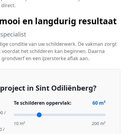
direct.
ooi en langdurig resultaat
specialist
idige conditie van uw schilderwerk. De vakman zorgt
s voordat het schilderen kan beginnen. Daarna
grondverf en een ijzersterke aflak aan.
roject in Sint Odiliënberg?
Te schilderen oppervlak:
60
m²
00 /
10 m²
200 m²
0 /