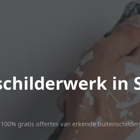
childerwerk in 
ct 100% gratis offertes van erkende buitenschilder