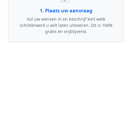
1. Plaats uw aanvraag
Vul uw wensen in en beschrijf kort welk
schilderwerk u wilt laten uitvoeren. Dit is 100%
gratis en vrijblijvend.
🤝
2. Ontvang offertes
Kom in contact met maximaal 3 erkende en
gecontroleerde schilders uit regio Sleeuwijk.
💰