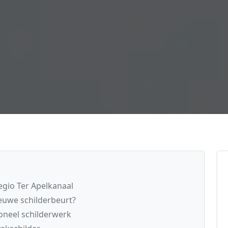
egio Ter Apelkanaal
euwe schilderbeurt?
oneel schilderwerk