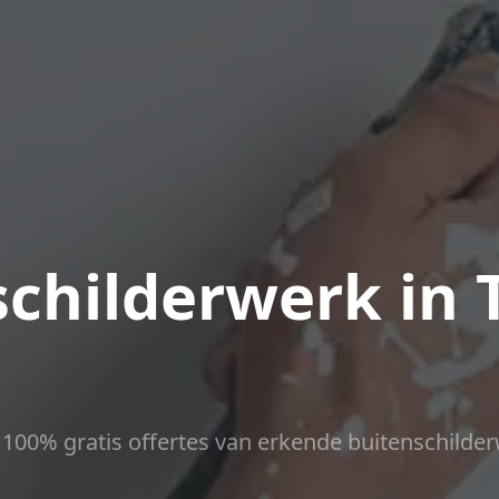
childerwerk in 
ct 100% gratis offertes van erkende buitenschilder