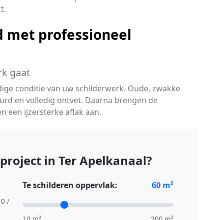
t.
 met professioneel
rk gaat
idige conditie van uw schilderwerk. Oude, zwakke
urd en volledig ontvet. Daarna brengen de
 een ijzersterke aflak aan.
project in Ter Apelkanaal?
Te schilderen oppervlak:
60
m²
10 /
10 m²
200 m²