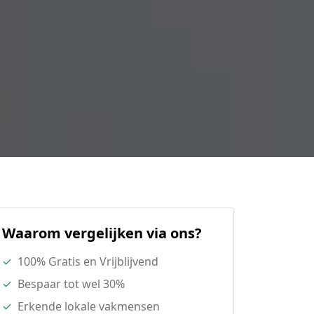
Waarom vergelijken via ons?
✓
100% Gratis en Vrijblijvend
✓
Bespaar tot wel 30%
✓
Erkende lokale vakmensen