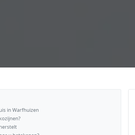
uis in Warfhuizen
kozijnen?
erstelt