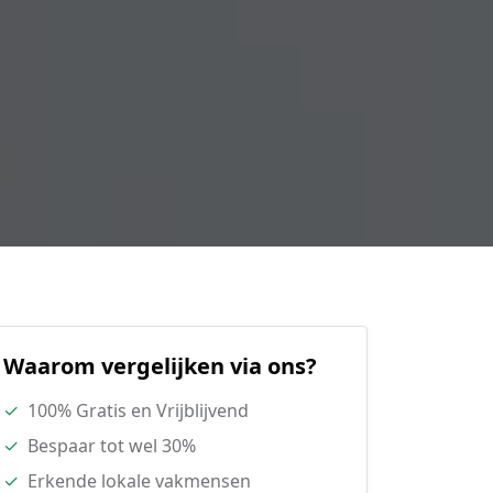
Waarom vergelijken via ons?
✓
100% Gratis en Vrijblijvend
✓
Bespaar tot wel 30%
✓
Erkende lokale vakmensen