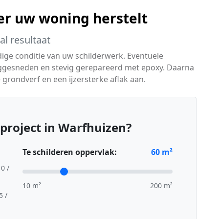
er uw woning herstelt
l resultaat
dige conditie van uw schilderwerk. Eventuele
ggesneden en stevig gerepareerd met epoxy. Daarna
grondverf en een ijzersterke aflak aan.
project in Warfhuizen?
Te schilderen oppervlak:
60
m²
10 /
10 m²
200 m²
5 /