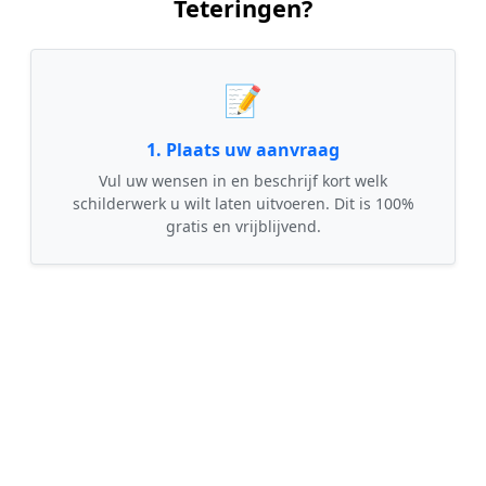
Teteringen?
📝
1. Plaats uw aanvraag
Vul uw wensen in en beschrijf kort welk
schilderwerk u wilt laten uitvoeren. Dit is 100%
gratis en vrijblijvend.
🤝
2. Ontvang offertes
Kom in contact met maximaal 3 erkende en
gecontroleerde schilders uit regio Teteringen.