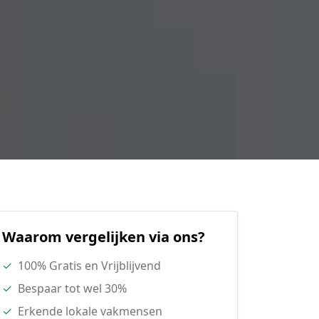
Waarom vergelijken via ons?
✓
100% Gratis en Vrijblijvend
✓
Bespaar tot wel 30%
✓
Erkende lokale vakmensen