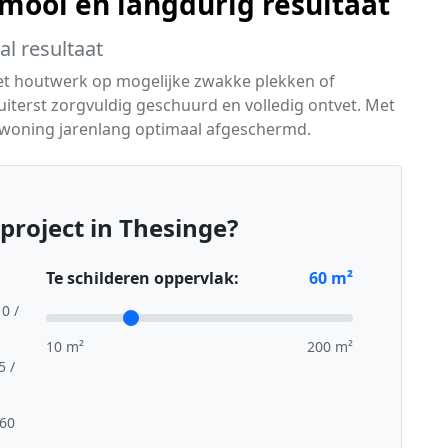
ooi en langdurig resultaat
l resultaat
het houtwerk op mogelijke zwakke plekken of
terst zorgvuldig geschuurd en volledig ontvet. Met
 woning jarenlang optimaal afgeschermd.
project in Thesinge?
Te schilderen oppervlak:
60
m²
10 /
10 m²
200 m²
5 /
,60