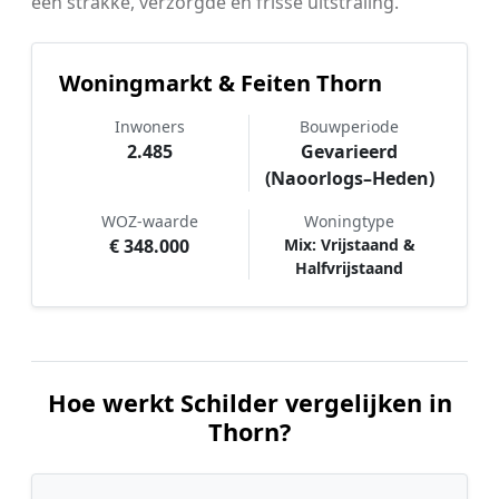
een strakke, verzorgde en frisse uitstraling.
Woningmarkt & Feiten Thorn
Inwoners
Bouwperiode
2.485
Gevarieerd
(Naoorlogs–Heden)
WOZ-waarde
Woningtype
€ 348.000
Mix: Vrijstaand &
Halfvrijstaand
Hoe werkt Schilder vergelijken in
Thorn?