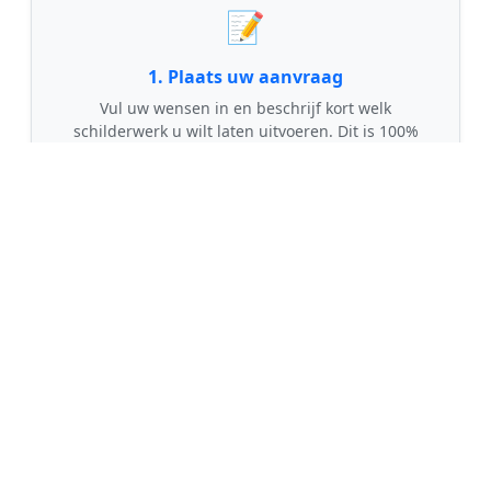
📝
1. Plaats uw aanvraag
Vul uw wensen in en beschrijf kort welk
schilderwerk u wilt laten uitvoeren. Dit is 100%
gratis en vrijblijvend.
🤝
2. Ontvang offertes
Kom in contact met maximaal 3 erkende en
gecontroleerde schilders uit regio Thorn.