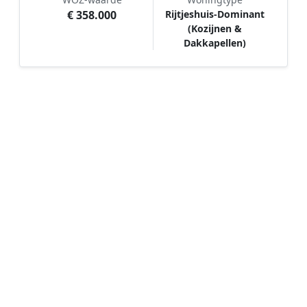
€ 358.000
Rijtjeshuis-Dominant
(Kozijnen &
Dakkapellen)
Hoe werkt Schilder vergelijken in
Tiel?
📝
1. Plaats uw aanvraag
Vul uw wensen in en beschrijf kort welk
schilderwerk u wilt laten uitvoeren. Dit is 100%
gratis en vrijblijvend.