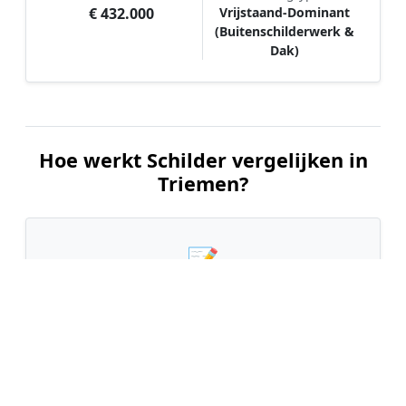
€ 432.000
Vrijstaand-Dominant
(Buitenschilderwerk &
Dak)
Hoe werkt Schilder vergelijken in
Triemen?
📝
1. Plaats uw aanvraag
Vul uw wensen in en beschrijf kort welk
schilderwerk u wilt laten uitvoeren. Dit is 100%
gratis en vrijblijvend.