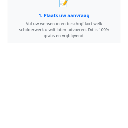
📝
1. Plaats uw aanvraag
Vul uw wensen in en beschrijf kort welk
schilderwerk u wilt laten uitvoeren. Dit is 100%
gratis en vrijblijvend.
🤝
2. Ontvang offertes
Kom in contact met maximaal 3 erkende en
gecontroleerde schilders uit regio Wyns.
💰