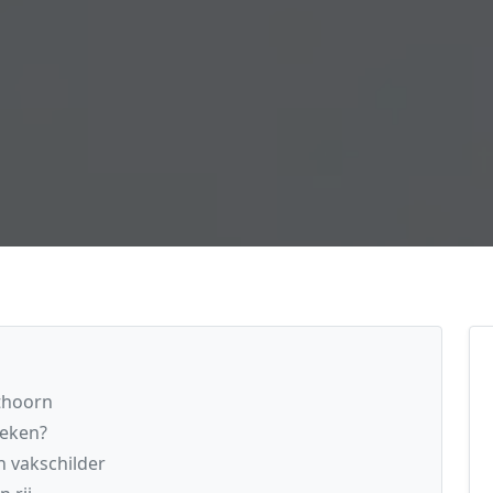
ithoorn
reken?
n vakschilder