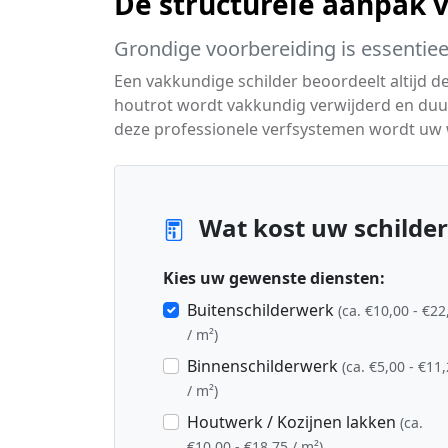
De structurele aanpak 
Grondige voorbereiding is essentiee
Een vakkundige schilder beoordeelt altijd d
houtrot wordt vakkundig verwijderd en duu
deze professionele verfsystemen wordt uw
Wat kost uw schilder
Kies uw gewenste diensten:
Buitenschilderwerk
(ca. €10,00 - €22
/ m²)
Binnenschilderwerk
(ca. €5,00 - €11
/ m²)
Houtwerk / Kozijnen lakken
(ca.
€10,00 - €18,75 / m²)