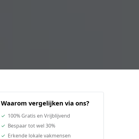
Waarom vergelijken via ons?
✓
100% Gratis en Vrijblijvend
✓
Bespaar tot wel 30%
✓
Erkende lokale vakmensen