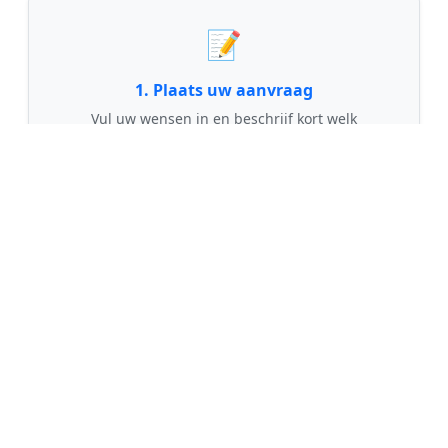
📝
1. Plaats uw aanvraag
Vul uw wensen in en beschrijf kort welk
schilderwerk u wilt laten uitvoeren. Dit is 100%
gratis en vrijblijvend.
🤝
2. Ontvang offertes
Kom in contact met maximaal 3 erkende en
gecontroleerde schilders uit regio Hoogblokland.