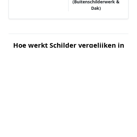
(Buitenschilderwerk &
Dak)
Hoe werkt Schilder vergelijken in
Vinkenbuurt?
📝
1. Plaats uw aanvraag
Vul uw wensen in en beschrijf kort welk
schilderwerk u wilt laten uitvoeren. Dit is 100%
gratis en vrijblijvend.