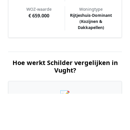
WOZ-waarde
Woningtype
€ 659.000
Rijtjeshuis-Dominant
(Kozijnen &
Dakkapellen)
Hoe werkt Schilder vergelijken in
Vught?
📝
1. Plaats uw aanvraag
Vul uw wensen in en beschrijf kort welk
schilderwerk u wilt laten uitvoeren. Dit is 100%
gratis en vrijblijvend.