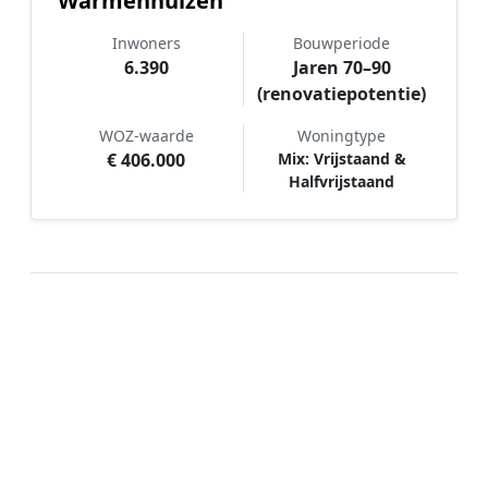
Warmenhuizen
Inwoners
Bouwperiode
6.390
Jaren 70–90
(renovatiepotentie)
WOZ-waarde
Woningtype
€ 406.000
Mix: Vrijstaand &
Halfvrijstaand
Hoe werkt Schilder vergelijken in
Warmenhuizen?
📝
1. Plaats uw aanvraag