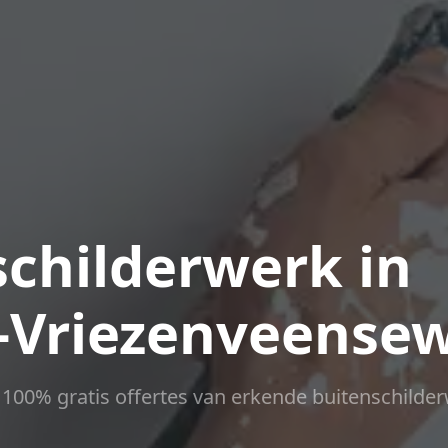
childerwerk in
-Vriezenveensew
ct 100% gratis offertes van erkende buitenschilder