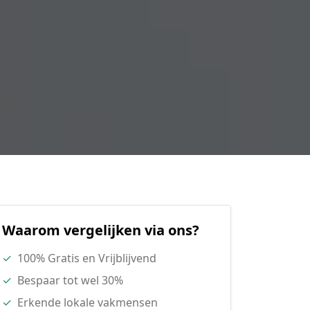
Waarom vergelijken via ons?
✓
100% Gratis en Vrijblijvend
✓
Bespaar tot wel 30%
✓
Erkende lokale vakmensen