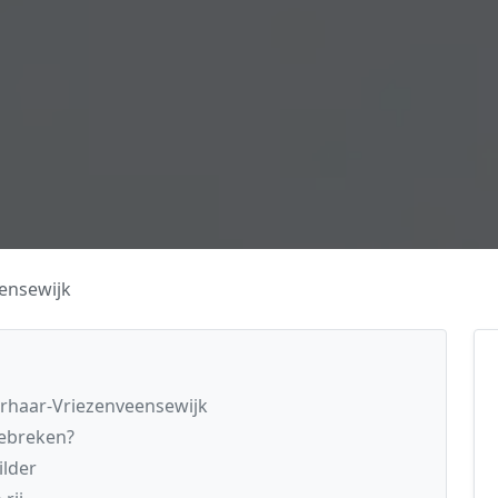
ensewijk
erhaar-Vriezenveensewijk
gebreken?
ilder