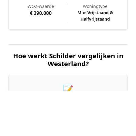
WOZ-waarde
Woningtype
€ 390.000
Mix: Vrijstaand &
Halfvrijstaand
Hoe werkt Schilder vergelijken in
Westerland?
📝
1. Plaats uw aanvraag
Vul uw wensen in en beschrijf kort welk
schilderwerk u wilt laten uitvoeren. Dit is 100%
gratis en vrijblijvend.