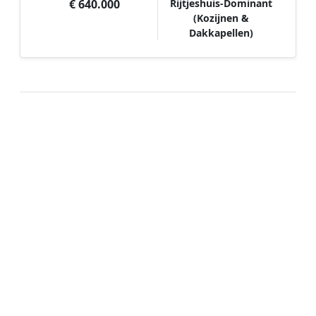
€ 640.000
Rijtjeshuis-Dominant
(Kozijnen &
Dakkapellen)
Hoe werkt Schilder vergelijken in
Zuidoostbeemster?
📝
1. Plaats uw aanvraag
Vul uw wensen in en beschrijf kort welk
schilderwerk u wilt laten uitvoeren. Dit is 100%
gratis en vrijblijvend.