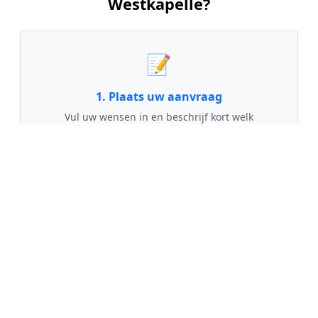
Westkapelle?
📝
1. Plaats uw aanvraag
Vul uw wensen in en beschrijf kort welk
schilderwerk u wilt laten uitvoeren. Dit is 100%
gratis en vrijblijvend.
🤝
2. Ontvang offertes
Kom in contact met maximaal 3 erkende en
gecontroleerde schilders uit regio Westkapelle.