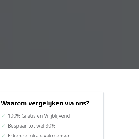
Waarom vergelijken via ons?
✓
100% Gratis en Vrijblijvend
✓
Bespaar tot wel 30%
✓
Erkende lokale vakmensen