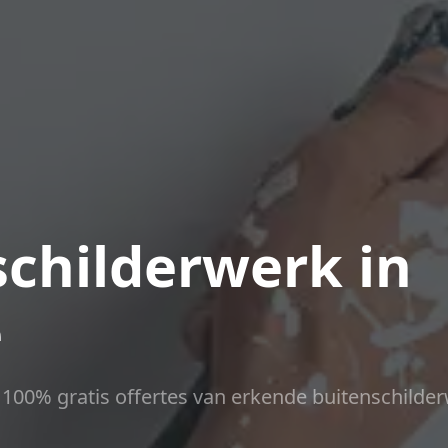
childerwerk in
e
ct 100% gratis offertes van erkende buitenschilder