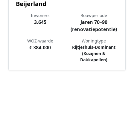
Beijerland
Inwoners
Bouwperiode
3.645
Jaren 70–90
(renovatiepotentie)
WOZ-waarde
Woningtype
€ 384.000
Rijtjeshuis-Dominant
(Kozijnen &
Dakkapellen)
Hoe werkt Schilder vergelijken in
Zuid-Beijerland?
📝