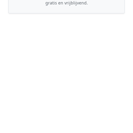
gratis en vrijblijvend.
🤝
2. Ontvang offertes
Kom in contact met maximaal 3 erkende en
gecontroleerde schilders uit regio Ameide.
💰
3. Vergelijk & Bespaar
Vergelijk de prijzen en garanties, kies de beste
vakman en bespaar direct tot wel 30% op de
kosten!