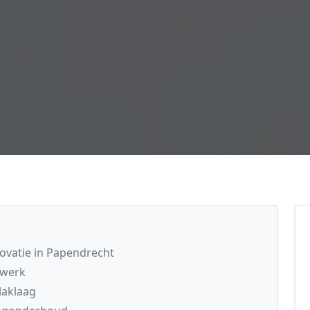
novatie in Papendrecht
kwerk
laklaag