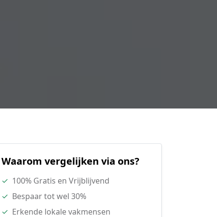
Waarom vergelijken via ons?
✓
100% Gratis en Vrijblijvend
✓
Bespaar tot wel 30%
✓
Erkende lokale vakmensen