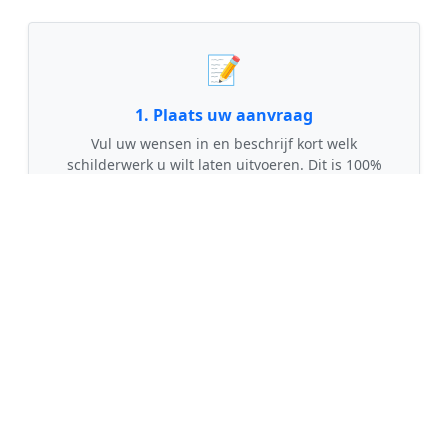
📝
1. Plaats uw aanvraag
Vul uw wensen in en beschrijf kort welk
schilderwerk u wilt laten uitvoeren. Dit is 100%
gratis en vrijblijvend.
🤝
2. Ontvang offertes
Kom in contact met maximaal 3 erkende en
gecontroleerde schilders uit regio Anna Paulowna.