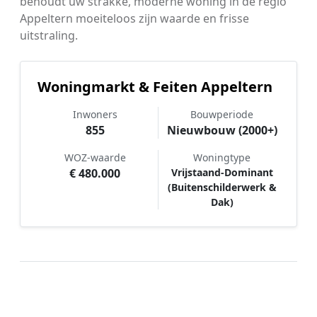
behoudt uw strakke, moderne woning in de regio
Appeltern moeiteloos zijn waarde en frisse
uitstraling.
Woningmarkt & Feiten Appeltern
Inwoners
Bouwperiode
855
Nieuwbouw (2000+)
WOZ-waarde
Woningtype
€ 480.000
Vrijstaand-Dominant
(Buitenschilderwerk &
Dak)
Hoe werkt Schilder vergelijken in
Appeltern?