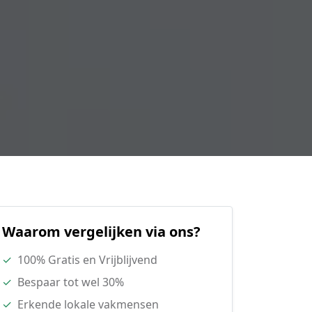
Waarom vergelijken via ons?
✓
100% Gratis en Vrijblijvend
✓
Bespaar tot wel 30%
✓
Erkende lokale vakmensen