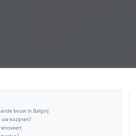
aande bouw in Balgoij
n uw kozijnen?
renoveert