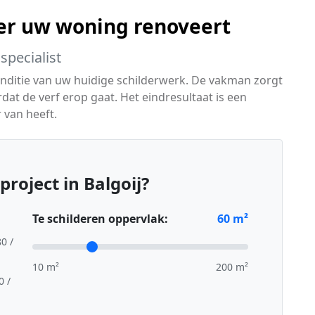
er uw woning renoveert
specialist
conditie van uw huidige schilderwerk. De vakman zorgt
dat de verf erop gaat. Het eindresultaat is een
 van heeft.
roject in Balgoij?
Te schilderen oppervlak:
60
m²
80 /
10 m²
200 m²
0 /