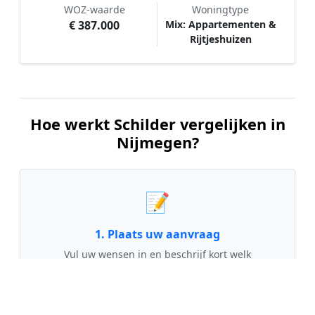
WOZ-waarde
Woningtype
€ 387.000
Mix: Appartementen &
Rijtjeshuizen
Hoe werkt Schilder vergelijken in
Nijmegen?
📝
1. Plaats uw aanvraag
Vul uw wensen in en beschrijf kort welk
schilderwerk u wilt laten uitvoeren. Dit is 100%
gratis en vrijblijvend.