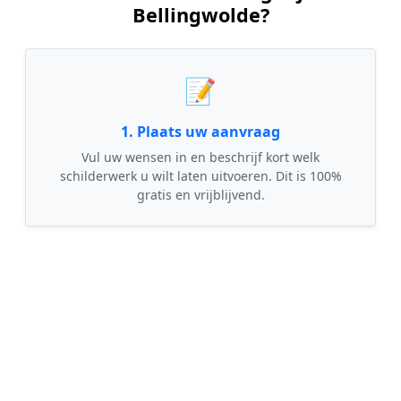
Bellingwolde?
📝
1. Plaats uw aanvraag
Vul uw wensen in en beschrijf kort welk
schilderwerk u wilt laten uitvoeren. Dit is 100%
gratis en vrijblijvend.
🤝
2. Ontvang offertes
Kom in contact met maximaal 3 erkende en
gecontroleerde schilders uit regio Bellingwolde.