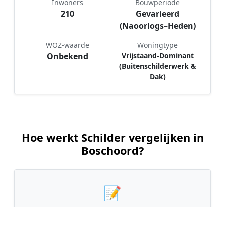
Inwoners
Bouwperiode
210
Gevarieerd
(Naoorlogs–Heden)
WOZ-waarde
Woningtype
Onbekend
Vrijstaand-Dominant
(Buitenschilderwerk &
Dak)
Hoe werkt Schilder vergelijken in
Boschoord?
📝
1. Plaats uw aanvraag