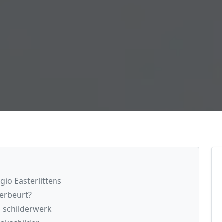
gio Easterlittens
derbeurt?
l schilderwerk