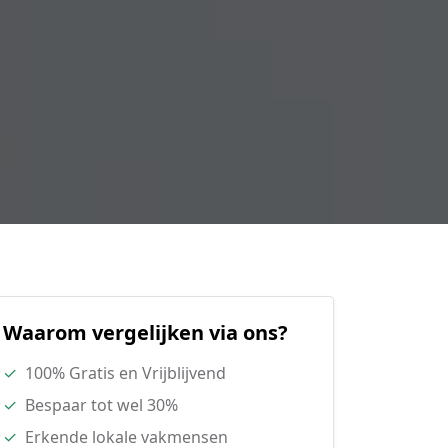
Waarom vergelijken via ons?
✓
100% Gratis en Vrijblijvend
✓
Bespaar tot wel 30%
✓
Erkende lokale vakmensen