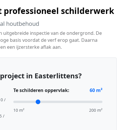
t professioneel schilderwerk
aal houtbehoud
en uitgebreide inspectie van de ondergrond. De
oge basis voordat de verf erop gaat. Daarna
n een ijzersterke aflak aan.
roject in Easterlittens?
Te schilderen oppervlak:
60
m²
10 /
10 m²
200 m²
5 /