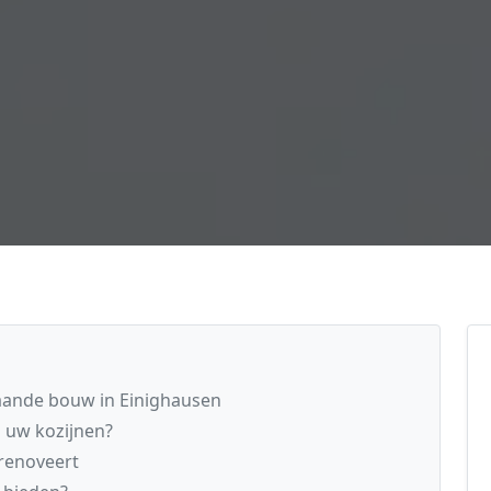
aande bouw in Einighausen
n uw kozijnen?
renoveert