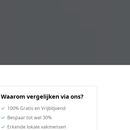
Waarom vergelijken via ons?
✓
100% Gratis en Vrijblijvend
✓
Bespaar tot wel 30%
✓
Erkende lokale vakmensen